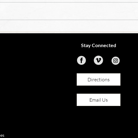
OCIA
4th Grade Teacher Job
Opening
Stay Connected
Directions
Email Us
les