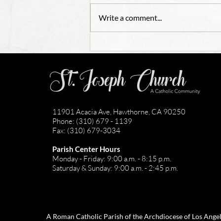
Write a comment...
Adult Confirmation
Registration 2026
11901 Acacia Ave, Hawthorne, CA 90250
Phone: (310) 679 - 1139
Fax: (310) 679-3034
Parish Center Hours
Monday - Friday: 9:00 a.m. - 8:15 p.m.
Saturday & Sunday: 9:00 a.m. - 2:45 p.m.
A Roman Catholic Parish of the Archdiocese of Los Ange