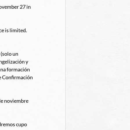
ovember 27 in 
e is limited.
(solo un 
gelización y 
una formación 
e Confirmación 
de noviembre 
dremos cupo 