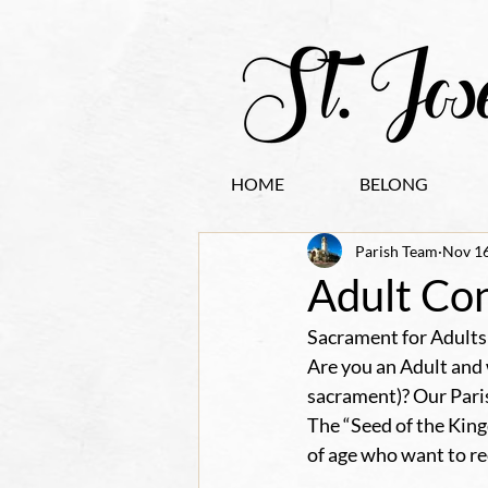
HOME
BELONG
Parish Team
Nov 16
Adult Co
Sacrament for Adults
Are you an Adult and
sacrament)? Our Paris
The “Seed of the King
of age who want to r