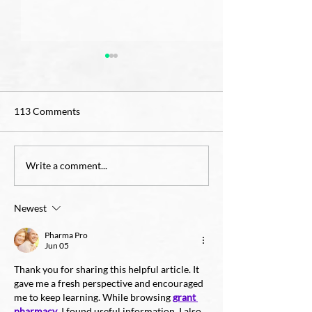
113 Comments
OCIA for Childre
4th Grade Teacher Job
Write a comment...
Opening
Newest
Pharma Pro
Jun 05
Thank you for sharing this helpful article. It 
gave me a fresh perspective and encouraged 
me to keep learning. While browsing 
grant 
pharmacy
, I found useful information. I also 