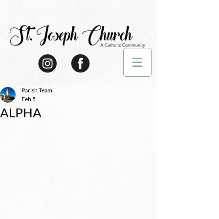
Parish Team
Feb 5
ALPHA