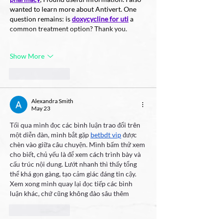
wanted to learn more about Antivert. One 
question remains: is 
doxycycline for uti
 a 
common treatment option? Thank you.
Show More
Like
Reply
Alexandra Smith
May 23
Tối qua mình đọc các bình luận trao đổi trên 
một diễn đàn, mình bắt gặp 
betbdt vip
 được 
chèn vào giữa câu chuyện. Mình bấm thử xem 
cho biết, chủ yếu là để xem cách trình bày và 
cấu trúc nội dung. Lướt nhanh thì thấy tổng 
thể khá gọn gàng, tạo cảm giác đáng tin cậy. 
Xem xong mình quay lại đọc tiếp các bình 
luận khác, chứ cũng không đào sâu thêm
Like
Reply