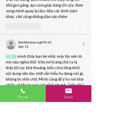
khá gọn gàng, tạo cảm giác đáng tin cậy. Xem 
xong mình quay lại đọc tiếp các bình luận 
khác, chứ cũng không đào sâu thêm
Like
Reply
bentiecesav.a.ge54.62
Apr 11
RR 88
 mình thấy bạn bè nhắc mấy lần nên tò 
mò vào nghía thử. Vừa mở trang chủ ra là 
thấy bố cục khá thoáng, kiểu chia từng khối 
nội dung nên đọc lướt vẫn hiểu họ đang nói gì, 
không bị nhồi chữ. Mình cũng để ý họ nói khá 
nhiều về khoản nạp rút xử lý nhanh, “siêu tốc” 
gì đó, nên cảm giác ít nhất họ đặt trọng tâm 
vào phần thanh toán cho rõ ràng.…
Phone
Email
Show More
Like
Reply
Show more comments