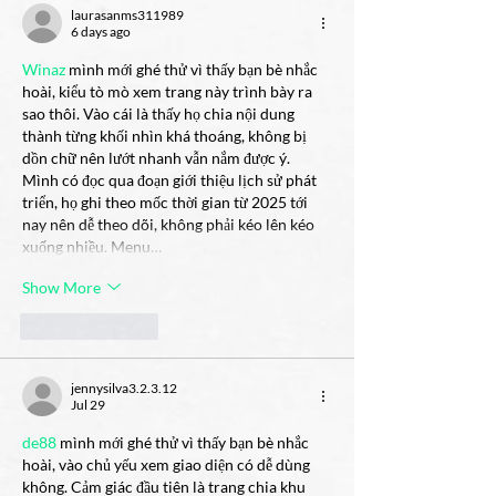
laurasanms311989
6 days ago
Winaz
 mình mới ghé thử vì thấy bạn bè nhắc 
hoài, kiểu tò mò xem trang này trình bày ra 
sao thôi. Vào cái là thấy họ chia nội dung 
thành từng khối nhìn khá thoáng, không bị 
dồn chữ nên lướt nhanh vẫn nắm được ý. 
Mình có đọc qua đoạn giới thiệu lịch sử phát 
triển, họ ghi theo mốc thời gian từ 2025 tới 
nay nên dễ theo dõi, không phải kéo lên kéo 
xuống nhiều. Menu…
Show More
Like
Reply
jennysilva3.2.3.12
Jul 29
de88
 mình mới ghé thử vì thấy bạn bè nhắc 
hoài, vào chủ yếu xem giao diện có dễ dùng 
không. Cảm giác đầu tiên là trang chia khu 