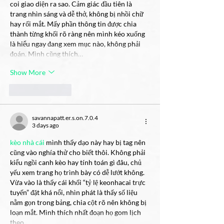
coi giao diện ra sao. Cảm giác đầu tiên là 
trang nhìn sáng và dễ thở, không bị nhồi chữ 
hay rối mắt. Mấy phần thông tin được chia 
thành từng khối rõ ràng nên mình kéo xuống 
là hiểu ngay đang xem mục nào, không phải 
đoán. Mình cũng thích…
Show More
Like
Reply
savannapatt.er.s.on.7.0.4
3 days ago
kèo nhà cái
 mình thấy dạo này hay bị tag nên 
cũng vào nghía thử cho biết thôi. Không phải 
kiểu ngồi canh kèo hay tính toán gì đâu, chủ 
yếu xem trang họ trình bày có dễ lướt không. 
Vừa vào là thấy cái khối “tỷ lệ keonhacai trực 
tuyến” đặt khá nổi, nhìn phát là thấy số liệu 
nằm gọn trong bảng, chia cột rõ nên không bị 
loạn mắt. Mình thích nhất đoạn họ gom lịch 
theo…