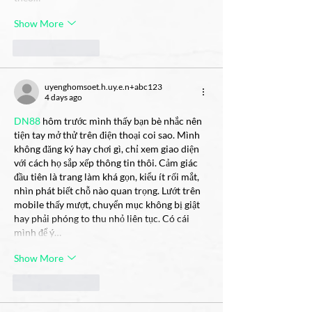
Show More
Like
Reply
uyenghomsoet.h.uy.e.n+abc123
4 days ago
DN88
 hôm trước mình thấy bạn bè nhắc nên 
tiện tay mở thử trên điện thoại coi sao. Mình 
không đăng ký hay chơi gì, chỉ xem giao diện 
với cách họ sắp xếp thông tin thôi. Cảm giác 
đầu tiên là trang làm khá gọn, kiểu ít rối mắt, 
nhìn phát biết chỗ nào quan trọng. Lướt trên 
mobile thấy mượt, chuyển mục không bị giật 
hay phải phóng to thu nhỏ liên tục. Có cái 
mình để ý…
Show More
Like
Reply