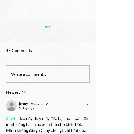
45 Comments
OCIA for Childre
4th Grade Teacher Job
Write a comment...
Opening
Newest
jennysilva3.2.3.12
3 days ago
33win
 dạo này thấy mấy đứa bạn nói hoài nên 
mình cũng bấm vào xem thử cho biết thôi. 
Mình không đăng ký hay chơi gì, chỉ lướt qua 