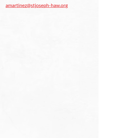
amartinez@stjoseph-haw.org