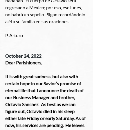
Radahan.  El cuerpo de Octavio será 
regresado a Mexico; por eso, ese lunes, 
no habrá un sepelio.  Sigan recordándolo 
a él a su familia en sus oraciones.
P. Arturo
October 24, 2022 
Dear Parishioners,
It is with great sadness, but also with 
certain hope in our Savior’s promise of 
eternal life that I announce the death of 
our Business Manager and brother, 
Octavio Sanchez.  As best as we can 
figure out, Octavio died in his sleep 
either late Friday or early Saturday. As of 
now, his services are pending.  He leaves 